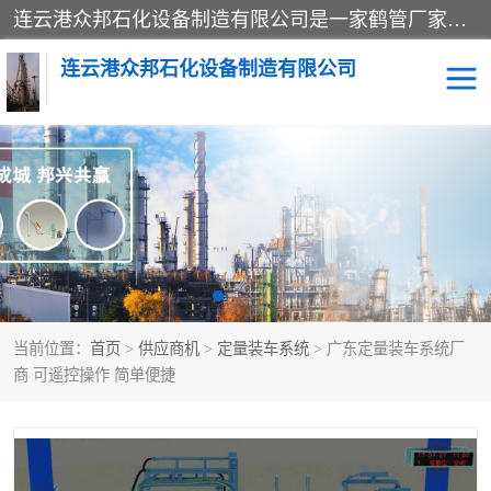
连云港众邦石化设备制造有限公司是一家鹤管厂家主营：鹤管、装车鹤管等，是致力于石油、石化等流体装卸设备(主要产品如鹤管、输油臂、脱缆钩等)的咨询、设计、制造、检测、安装指导、系统调试、维修维护等业务的公司。
连云港众邦石化设备制造有限公司
鹤管
顶部装卸鹤管
底部装卸鹤管
LNG低温鹤管
液氨鹤管
液化气鹤管
当前位置：
首页
>
供应商机
>
定量装车系统
> 广东定量装车系统厂
鹤管配件
活动梯栈台
商 可遥控操作 简单便捷
输油臂
定量装车系统
撬装系统设备
装车鹤管