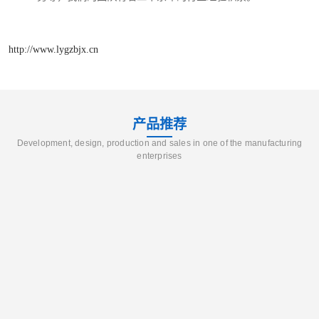
http://www.lygzbjx.cn
产品推荐
Development, design, production and sales in one of the manufacturing
enterprises