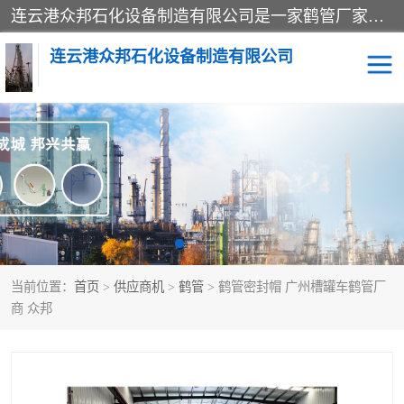
连云港众邦石化设备制造有限公司是一家鹤管厂家主营：鹤管、装车鹤管等，是致力于石油、石化等流体装卸设备(主要产品如鹤管、输油臂、脱缆钩等)的咨询、设计、制造、检测、安装指导、系统调试、维修维护等业务的公司。
连云港众邦石化设备制造有限公司
鹤管
顶部装卸鹤管
底部装卸鹤管
LNG低温鹤管
液氨鹤管
液化气鹤管
当前位置：
首页
>
供应商机
>
鹤管
> 鹤管密封帽 广州槽罐车鹤管厂
鹤管配件
活动梯栈台
商 众邦
输油臂
定量装车系统
撬装系统设备
装车鹤管