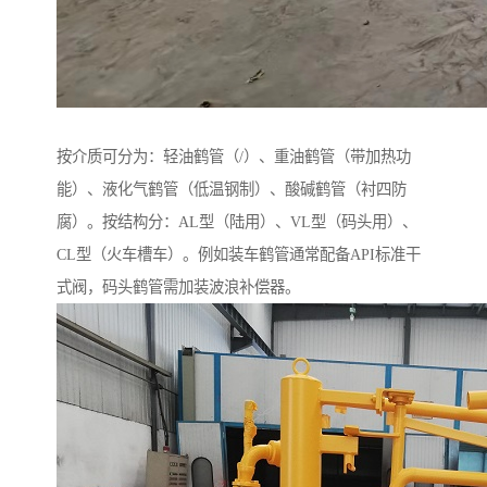
按介质可分为：轻油鹤管（/）、重油鹤管（带加热功
能）、液化气鹤管（低温钢制）、酸碱鹤管（衬四防
腐）。按结构分：AL型（陆用）、VL型（码头用）、
CL型（火车槽车）。例如装车鹤管通常配备API标准干
式阀，码头鹤管需加装波浪补偿器。