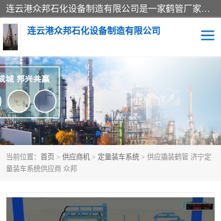
连云港众邦石化设备制造有限公司是一家鹤管厂家主营：鹤管、装车鹤管等，是致力于石油、石化等流体装卸设备(主要产品如鹤管、输油臂、脱缆钩等)的咨询、设计、制造、检测、安装指导、系统调试、维修维护等业务的公司。
连云港众邦石化设备制造有限公司
鹤管
顶部装卸鹤管
底部装卸鹤管
LNG低温鹤管
液氨鹤管
液化气鹤管
当前位置：
首页
>
供应商机
>
定量装车系统
> 供应撬装鹤管 济宁定
鹤管配件
活动梯栈台
量装车系统供应商 众邦
输油臂
定量装车系统
撬装系统设备
装车鹤管