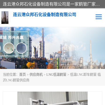
连云港众邦石化设备制造有限公司是一家鹤管厂家主营：鹤管、装车鹤管等，是致力于石油、石化等流体装卸设备(主要产品如鹤管、输油臂、脱缆钩等)的咨询、设计、制造、检测、安装指导、系统调试、维修维护等业务的公司。
连云港众邦石化设备制造有限公司
鹤管
顶部装卸鹤管
底部装卸鹤管
LNG低温鹤管
液氨鹤管
液化气鹤管
当前位置：
首页
>
供应商机
>
LNG低温鹤管
> 低温LNG卸车鹤管 临
鹤管配件
活动梯栈台
沂LNG鹤管供应商
输油臂
定量装车系统
撬装系统设备
装车鹤管