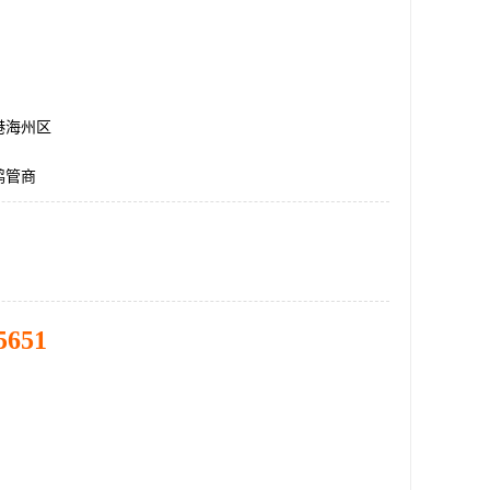
港海州区
鹤管商
5651