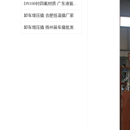
DN100衬四氟材质 广东液氨鹤管厂商
卸车增压撬 合肥低温撬厂家
卸车增压撬 扬州装车撬批发