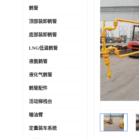
鹤管
顶部装卸鹤管
底部装卸鹤管
LNG低温鹤管
液氨鹤管
液化气鹤管
鹤管配件
活动梯栈台
输油臂
定量装车系统