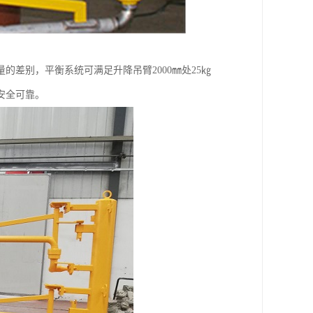
差别，平衡系统可满足升降吊臂2000㎜处25㎏
安全可靠。