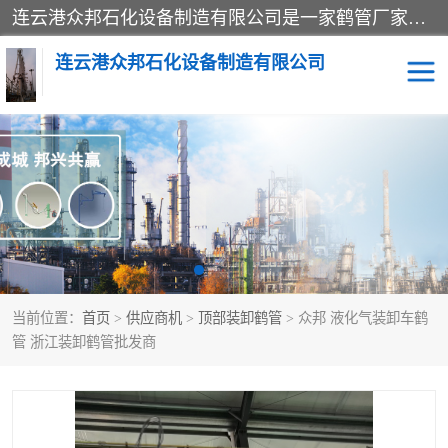
连云港众邦石化设备制造有限公司是一家鹤管厂家主营：鹤管、装车鹤管等，是致力于石油、石化等流体装卸设备(主要产品如鹤管、输油臂、脱缆钩等)的咨询、设计、制造、检测、安装指导、系统调试、维修维护等业务的公司。
连云港众邦石化设备制造有限公司
鹤管
顶部装卸鹤管
底部装卸鹤管
LNG低温鹤管
液氨鹤管
液化气鹤管
当前位置：
首页
>
供应商机
>
顶部装卸鹤管
> 众邦 液化气装卸车鹤
鹤管配件
活动梯栈台
管 浙江装卸鹤管批发商
输油臂
定量装车系统
撬装系统设备
装车鹤管