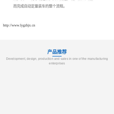
而完成自动定量装车的整个流程。
http://www.lygzbjx.cn
产品推荐
Development, design, production and sales in one of the manufacturing
enterprises