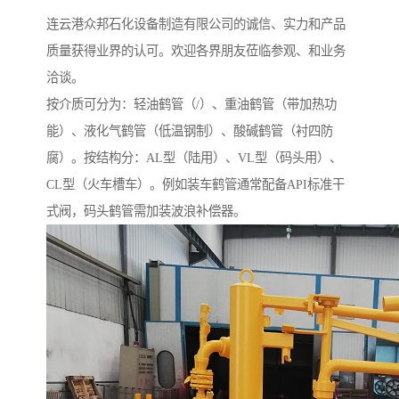
连云港众邦石化设备制造有限公司的诚信、实力和产品
质量获得业界的认可。欢迎各界朋友莅临参观、和业务
洽谈。
按介质可分为：轻油鹤管（/）、重油鹤管（带加热功
能）、液化气鹤管（低温钢制）、酸碱鹤管（衬四防
腐）。按结构分：AL型（陆用）、VL型（码头用）、
CL型（火车槽车）。例如装车鹤管通常配备API标准干
式阀，码头鹤管需加装波浪补偿器。