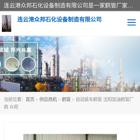
连云港众邦石化设备制造有限公司是一家鹤管厂家主营：鹤管、装车鹤管等，是致力于石油、石化等流体装卸设备(主要产品如鹤管、输油臂、脱缆钩等)的咨询、设计、制造、检测、安装指导、系统调试、维修维护等业务的公司。
连云港众邦石化设备制造有限公司
鹤管
顶部装卸鹤管
底部装卸鹤管
LNG低温鹤管
液氨鹤管
液化气鹤管
当前位置：
首页
>
供应商机
>
鹤管
> 自动装车鹤管 沈阳加油鹤管厂
鹤管配件
活动梯栈台
商 众邦
输油臂
定量装车系统
撬装系统设备
装车鹤管