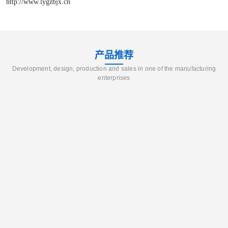
http://www.lygzbjx.cn
产品推荐
Development, design, production and sales in one of the manufacturing
enterprises