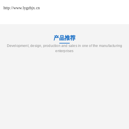
http://www.lygzbjx.cn
产品推荐
Development, design, production and sales in one of the manufacturing
enterprises