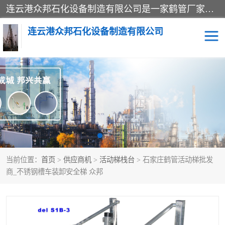
连云港众邦石化设备制造有限公司是一家鹤管厂家主营：鹤管、装车鹤管等，是致力于石油、石化等流体装卸设备(主要产品如鹤管、输油臂、脱缆钩等)的咨询、设计、制造、检测、安装指导、系统调试、维修维护等业务的公司。
连云港众邦石化设备制造有限公司
鹤管
顶部装卸鹤管
底部装卸鹤管
LNG低温鹤管
液氨鹤管
液化气鹤管
当前位置：
首页
>
供应商机
>
活动梯栈台
> 石家庄鹤管活动梯批发
鹤管配件
活动梯栈台
商_不锈钢槽车装卸安全梯 众邦
输油臂
定量装车系统
撬装系统设备
装车鹤管