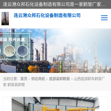
连云港众邦石化设备制造有限公司是一家鹤管厂家主营：鹤管、装车鹤管等，是致力于石油、石化等流体装卸设备(主要产品如鹤管、输油臂、脱缆钩等)的咨询、设计、制造、检测、安装指导、系统调试、维修维护等业务的公司。
连云港众邦石化设备制造有限公司
鹤管
顶部装卸鹤管
底部装卸鹤管
LNG低温鹤管
液氨鹤管
液化气鹤管
当前位置：
首页
>
供应商机
>
底部装卸鹤管
> 山西底部卸车鹤管厂
鹤管配件
活动梯栈台
家 鹤管装卸臂
输油臂
定量装车系统
撬装系统设备
装车鹤管