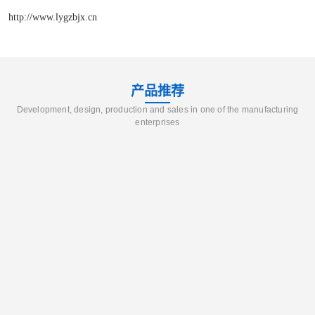
http://www.lygzbjx.cn
产品推荐
Development, design, production and sales in one of the manufacturing
enterprises