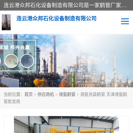
连云港众邦石化设备制造有限公司是一家鹤管厂家主营：鹤管、装车鹤管等，是致力于石油、石化等流体装卸设备(主要产品如鹤管、输油臂、脱缆钩等)的咨询、设计、制造、检测、安装指导、系统调试、维修维护等业务的公司。
连云港众邦石化设备制造有限公司
鹤管
顶部装卸鹤管
底部装卸鹤管
LNG低温鹤管
液氨鹤管
液化气鹤管
当前位置：
首页
>
供应商机
>
液氨鹤管
> 液氨充装鹤管 天津液氨鹤
鹤管配件
活动梯栈台
管批发商
输油臂
定量装车系统
撬装系统设备
装车鹤管