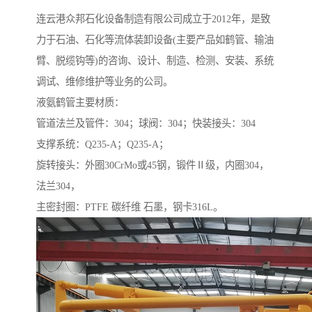
连云港众邦石化设备制造有限公司成立于2012年，是致
力于石油、石化等流体装卸设备(主要产品如鹤管、输油
臂、脱缆钩等)的咨询、设计、制造、检测、安装、系统
调试、维修维护等业务的公司。
液氨鹤管主要材质：
管道法兰及管件：304；球阀：304；快装接头：304
支撑系统：Q235-A；Q235-A；
旋转接头：外圈30CrMo或45钢，锻件Ⅱ级，内圈304，
法兰304，
主密封圈：PTFE 碳纤维 石墨，钢卡316L。