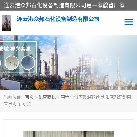
连云港众邦石化设备制造有限公司是一家鹤管厂家主营：鹤管、装车鹤管等，是致力于石油、石化等流体装卸设备(主要产品如鹤管、输油臂、脱缆钩等)的咨询、设计、制造、检测、安装指导、系统调试、维修维护等业务的公司。
连云港众邦石化设备制造有限公司
鹤管
顶部装卸鹤管
底部装卸鹤管
LNG低温鹤管
液氨鹤管
液化气鹤管
当前位置：
首页
>
供应商机
>
鹤管
> 供应低温鹤管 沈阳底部装卸鹤
鹤管配件
活动梯栈台
管供应商 众邦
输油臂
定量装车系统
撬装系统设备
装车鹤管