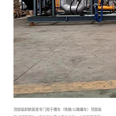
顶部装卸鹤管是专门用于槽车（铁路/公路罐车）顶部装