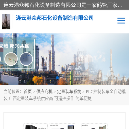
连云港众邦石化设备制造有限公司是一家鹤管厂家主营：鹤管、装车鹤管等，是致力于石油、石化等流体装卸设备(主要产品如鹤管、输油臂、脱缆钩等)的咨询、设计、制造、检测、安装指导、系统调试、维修维护等业务的公司。
连云港众邦石化设备制造有限公司
鹤管
顶部装卸鹤管
底部装卸鹤管
LNG低温鹤管
液氨鹤管
液化气鹤管
当前位置：
首页
>
供应商机
>
定量装车系统
> PLC控制装车全自动撬
鹤管配件
活动梯栈台
装 广西定量装车系统供应商 可遥控操作 简单便捷
输油臂
定量装车系统
撬装系统设备
装车鹤管