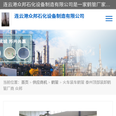
连云港众邦石化设备制造有限公司是一家鹤管厂家主营：鹤管、装车鹤管等，是致力于石油、石化等流体装卸设备(主要产品如鹤管、输油臂、脱缆钩等)的咨询、设计、制造、检测、安装指导、系统调试、维修维护等业务的公司。
连云港众邦石化设备制造有限公司
鹤管
顶部装卸鹤管
底部装卸鹤管
LNG低温鹤管
液氨鹤管
液化气鹤管
当前位置：
首页
>
供应商机
>
鹤管
> 火车装车鹤管 泰州顶部装卸鹤
鹤管配件
活动梯栈台
管厂商 众邦
输油臂
定量装车系统
撬装系统设备
装车鹤管