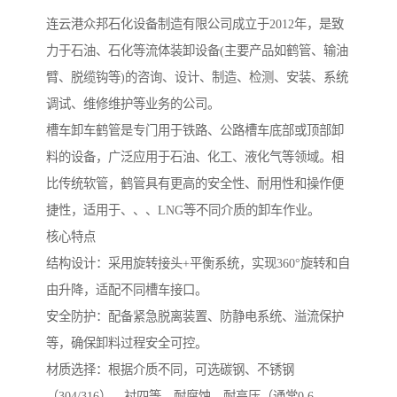
连云港众邦石化设备制造有限公司成立于2012年，是致
力于石油、石化等流体装卸设备(主要产品如鹤管、输油
臂、脱缆钩等)的咨询、设计、制造、检测、安装、系统
调试、维修维护等业务的公司。
槽车卸车鹤管是专门用于铁路、公路槽车底部或顶部卸
料的设备，广泛应用于石油、化工、液化气等领域。相
比传统软管，鹤管具有更高的安全性、耐用性和操作便
捷性，适用于、、、LNG等不同介质的卸车作业。
核心特点
结构设计：采用旋转接头+平衡系统，实现360°旋转和自
由升降，适配不同槽车接口。
安全防护：配备紧急脱离装置、防静电系统、溢流保护
等，确保卸料过程安全可控。
材质选择：根据介质不同，可选碳钢、不锈钢
（304/316）、衬四等，耐腐蚀、耐高压（通常0.6-