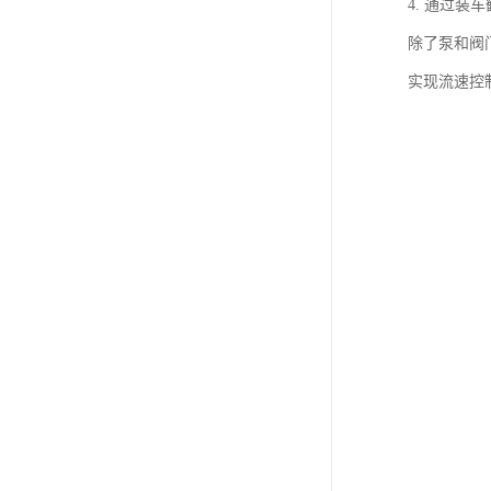
4. 通过
除了泵和阀
实现流速控