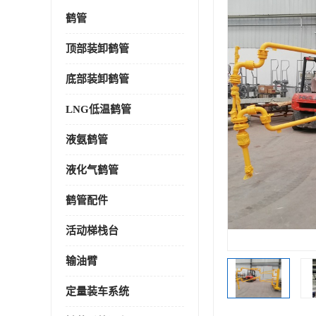
鹤管
顶部装卸鹤管
底部装卸鹤管
LNG低温鹤管
液氨鹤管
液化气鹤管
鹤管配件
活动梯栈台
输油臂
定量装车系统