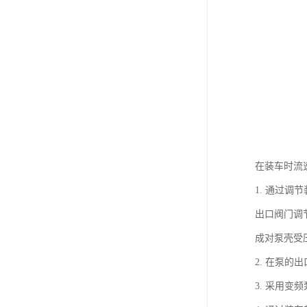
在装车时流
1. 通过
出口阀门调
成对泵壳受
2. 在泵
3. 采用