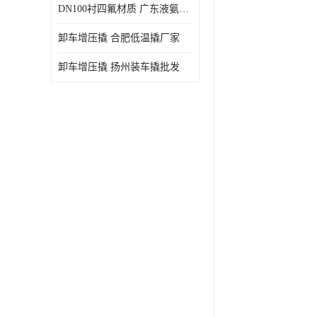
DN100衬四氟材质 广东液氨鹤管厂商
卸车增压撬 合肥低温撬厂家
卸车增压撬 扬州装车撬批发