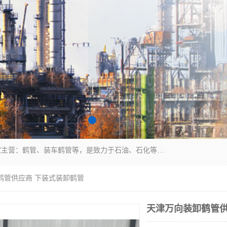
连云港众邦石化设备制造有限公司是一家鹤管厂家主营：鹤管、装车鹤管等，是致力于石油、石化等流体装卸设备(主要产品如鹤管、输油臂、脱缆钩等)的咨询、设计、制造、检测、安装指导、系统调试、维修维护等业务的公司。
鹤管供应商 下装式装卸鹤管
天津万向装卸鹤管供