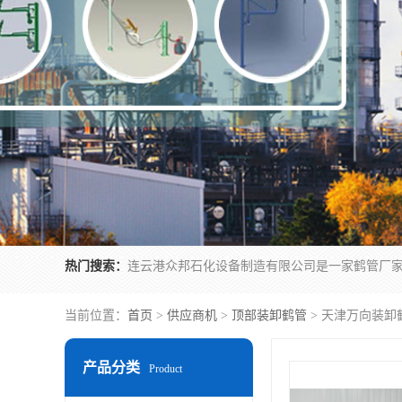
热门搜索：
当前位置：
首页
>
供应商机
>
顶部装卸鹤管
> 天津万向装卸
产品分类
Product