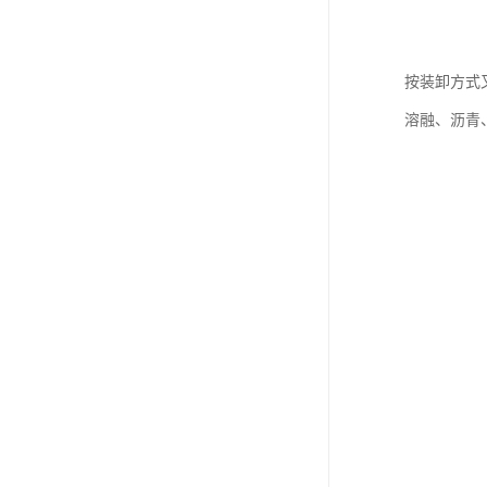
按装卸方式
溶融、沥青