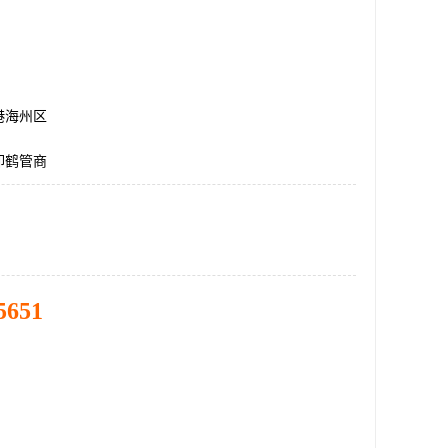
港海州区
卸鹤管商
5651