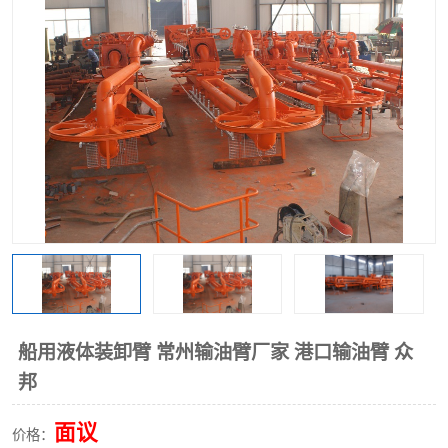
船用液体装卸臂 常州输油臂厂家 港口输油臂 众
邦
面议
价格：