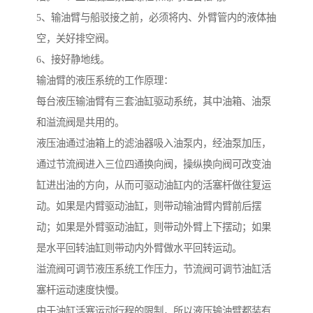
5、输油臂与船驳接之前，必须将内、外臂管内的液体抽
空，关好排空阀。
6、接好静地线。
输油臂的液压系统的工作原理：
每台液压输油臂有三套油缸驱动系统，其中油箱、油泵
和溢流阀是共用的。
液压油通过油箱上的滤油器吸入油泵内，经油泵加压，
通过节流阀进入三位四通换向阀，操纵换向阀可改变油
缸进出油的方向，从而可驱动油缸内的活塞杆做往复运
动。如果是内臂驱动油缸，则带动输油臂内臂前后摆
动；如果是外臂驱动油缸，则带动外臂上下摆动；如果
是水平回转油缸则带动内外臂做水平回转运动。
溢流阀可调节液压系统工作压力，节流阀可调节油缸活
塞杆运动速度快慢。
由于油缸活塞运动行程的限制，所以液压输油臂都装有