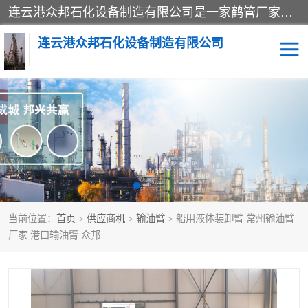
连云港众邦石化设备制造有限公司是一家鹤管厂家主营：鹤管、装车鹤管等，是致力于石油、石化等流体装卸设备(主要产品如鹤管、输油臂、脱缆钩等)的咨询、设计、制造、检测、安装指导、系统调试、维修维护等业务的公司。
连云港众邦石化设备制造有限公司
鹤管
顶部装卸鹤管
底部装卸鹤管
LNG低温鹤管
液氨鹤管
液化气鹤管
当前位置：
首页
>
供应商机
>
输油臂
> 船用液体装卸臂 常州输油臂
鹤管配件
活动梯栈台
厂家 港口输油臂 众邦
输油臂
定量装车系统
撬装系统设备
装车鹤管