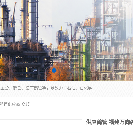
连云港众邦石化设备制造有限公司是一家鹤管厂家主营：鹤管、装车鹤管等，是致力于石油、石化等流体装卸设备(主要产品如鹤管、输油臂、脱缆钩等)的咨询、设计、制造、检测、安装指导、系统调试、维修维护等业务的公司。
卸鹤管供应商 众邦
供应鹤管 福建万向