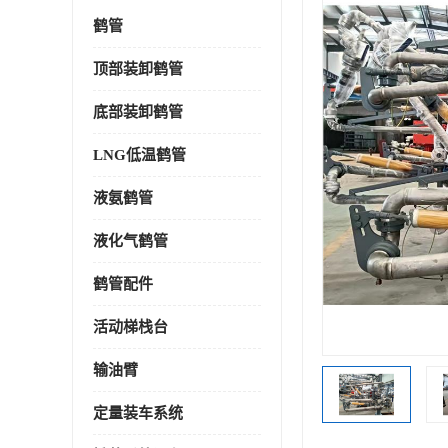
鹤管
顶部装卸鹤管
底部装卸鹤管
LNG低温鹤管
液氨鹤管
液化气鹤管
鹤管配件
活动梯栈台
输油臂
定量装车系统