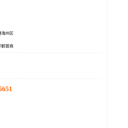
港海州区
卸鹤管商
5651