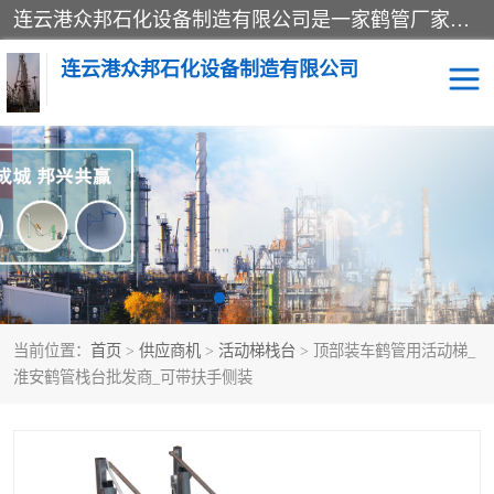
连云港众邦石化设备制造有限公司是一家鹤管厂家主营：鹤管、装车鹤管等，是致力于石油、石化等流体装卸设备(主要产品如鹤管、输油臂、脱缆钩等)的咨询、设计、制造、检测、安装指导、系统调试、维修维护等业务的公司。
连云港众邦石化设备制造有限公司
鹤管
顶部装卸鹤管
底部装卸鹤管
LNG低温鹤管
液氨鹤管
液化气鹤管
当前位置：
首页
>
供应商机
>
活动梯栈台
> 顶部装车鹤管用活动梯_
鹤管配件
活动梯栈台
淮安鹤管栈台批发商_可带扶手侧装
输油臂
定量装车系统
撬装系统设备
装车鹤管