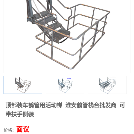
顶部装车鹤管用活动梯_淮安鹤管栈台批发商_可
带扶手侧装
面议
价格：