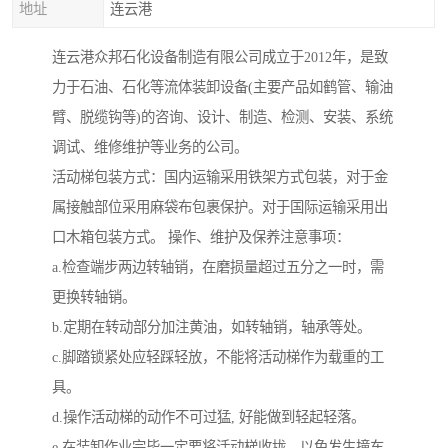
地址
连云港
连云港众邦石化设备制造有限公司成立于2012年，是致
力于石油、石化等流体装卸设备(主要产品如鹤管、输油
臂、脱缆钩等)的咨询、设计、制造、检测、安装、系统
调试、维修维护等业务的公司。
活动梯包装方式：国内运输采用铁架方式包装，对于金
属接触部位采用麻袋布包裹保护。对于国际运输采用出
口木箱包装方式。 操作、维护及保养注意事项：
a.检查端步两边转轴销，在磨损量超过五分之一时，需
更换转轴销。
b.定期在转动部分加注黄油，如转轴销，轴承等处。
c.脚踏锁紧处应轻踩轻放，不能将活动梯作为载重的工
具。
d.操作活动梯的动作不可过猛, 好能做到轻起轻落。
e.在装卸作业完毕一定要将活动梯收拢，以免发生撞车