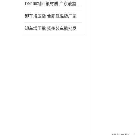
DN100衬四氟材质 广东液氨鹤管厂商
卸车增压撬 合肥低温撬厂家
卸车增压撬 扬州装车撬批发