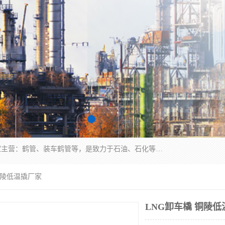
连云港众邦石化设备制造有限公司是一家鹤管厂家主营：鹤管、装车鹤管等，是致力于石油、石化等流体装卸设备(主要产品如鹤管、输油臂、脱缆钩等)的咨询、设计、制造、检测、安装指导、系统调试、维修维护等业务的公司。
 铜陵低温撬厂家
LNG卸车橇 铜陵