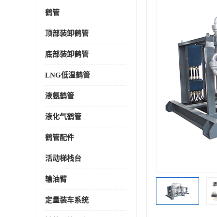
鹤管
顶部装卸鹤管
底部装卸鹤管
LNG低温鹤管
液氨鹤管
液化气鹤管
鹤管配件
活动梯栈台
输油臂
定量装车系统