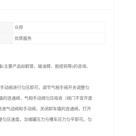
众邦
优质服务
备(主要产品如鹤管、输油臂、脱缆钩等)的咨询、
气相手动阀进行匀压即可，调节气相手阀开关调整匀
车撬的连通阀，气相手动阀匀压吸收（阀门不宜开度
下进液气动阀和手动阀，关闭卸车撬的连通阀，打开
整匀压速度。当储罐压力与槽车压力匀平即可。匀
。