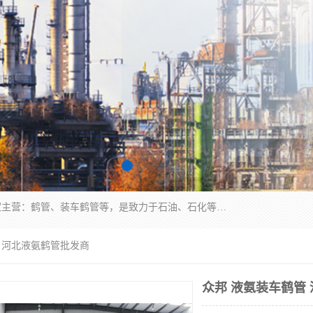
连云港众邦石化设备制造有限公司是一家鹤管厂家主营：鹤管、装车鹤管等，是致力于石油、石化等流体装卸设备(主要产品如鹤管、输油臂、脱缆钩等)的咨询、设计、制造、检测、安装指导、系统调试、维修维护等业务的公司。
管 河北液氨鹤管批发商
众邦 液氨装车鹤管