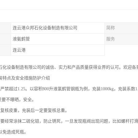
连云港众邦石化设备制造有限公司
简称
液氨鹤管
服务
连云港
石化设备制造有限公司的诚信、实力和产品质量获得业界的认可。欢迎各
装特点及安全措施防护介绍
严禁超过1.25。以容积800升液氯鹤管钢瓶为例，充装1000kg，充装系数
，只要不曝晒，安全。
要复核皮重，充装后一定要复核总重。
阀要经常涂抹二硫化钼，防止锈死，一旦发现瓶阀出现问题，比如螺杆打
以免造成死瓶。