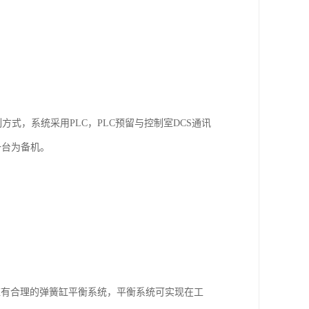
式，系统采用PLC，PLC预留与控制室DCS通讯
一台为备机。
。
应有合理的弹簧缸平衡系统，平衡系统可实现在工