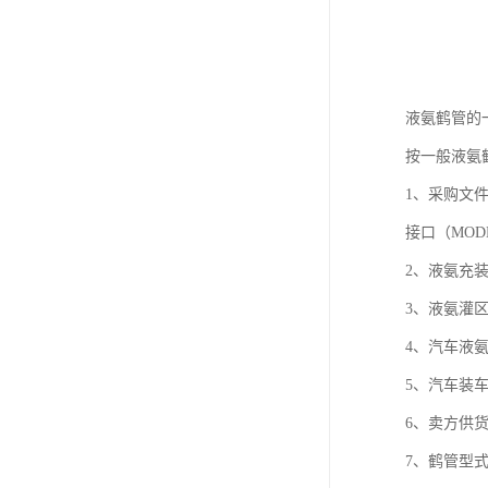
液氨鹤管的
按一般液氨
1、采购文
接口（MO
2、液氨充
3、液氨灌区
4、汽车液
5、汽车装
6、卖方供
7、鹤管型