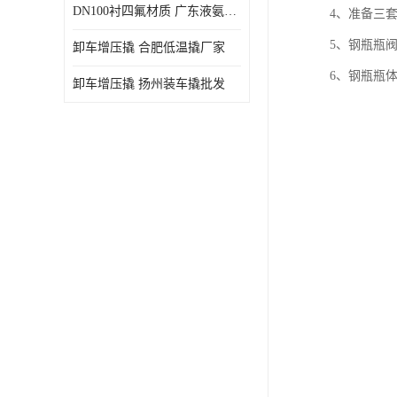
DN100衬四氟材质 广东液氨鹤管厂商
4、准备三
5、钢瓶瓶
卸车增压撬 合肥低温撬厂家
6、钢瓶瓶
卸车增压撬 扬州装车撬批发