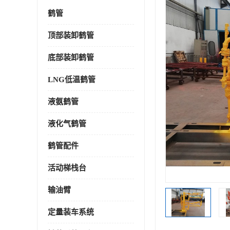
鹤管
顶部装卸鹤管
底部装卸鹤管
LNG低温鹤管
液氨鹤管
液化气鹤管
鹤管配件
活动梯栈台
输油臂
定量装车系统