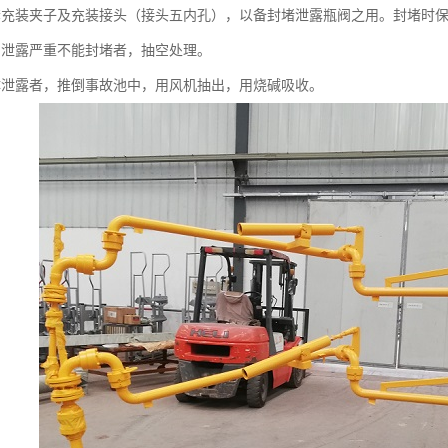
套充装夹子及充装接头（接头五内孔），以备封堵泄露瓶阀之用。封堵时
阀泄露严重不能封堵者，抽空处理。
体泄露者，推倒事故池中，用风机抽出，用烧碱吸收。