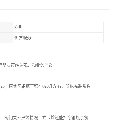
众邦
优质服务
界朋友莅临参观、和业务洽谈。
1.25，因实际钢瓶容积在820升左右，所以充装系数
滑、阀门关不严等情况，立即趁还能抽净钢瓶余氯