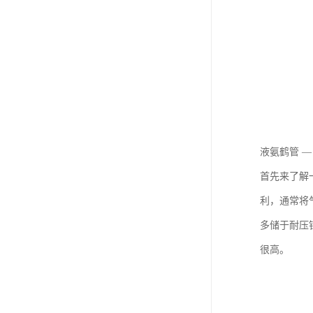
液氨鹤管 
首先来了解
利，通常将
多储于耐压
很高。