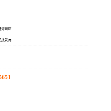
港海州区
管批发商
5651