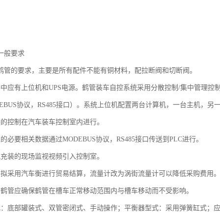
一般要求
鹤管的要求，主要是所有配件不能有铜材料，配拉断阀和切断阀。
件中应有上位机和UPS电源。鹤管装车自控系统采用分散控制/集中管理控制方
DEBUS协议，RS485接口）。系统上位机配置两台计算机，一台主机，另
装的控制在汽车装车控制室内进行。
的必要相关数据通过MODEBUS协议，RS485接口传送到PLC进行。
氨充装的现场监视视频引入控制室。
车拟采用汽车衡进行贸易结算，流量计改为涡街流量计可以降低采购费用
货鹤管应确保鹤管在槽车正常移动范围内与槽车移动而不受影响。
式：底部罐装式、双管密闭式、手动操作；平衡器型式：采用弹簧缸式；