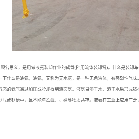
— 顾名思义，是用做液氨装卸作业的鹤管(陆用流体装卸臂)。什么是装卸车
一下什么是液氨，液氨，又称为无水氨，是一种无色液体，有强烈性气味
气态的氨气通过加压或冷却得到液态氨。液氨易溶于水，溶于水后形成铵根离
钢瓶或钢槽中，且不能与乙醛、、硼等物质共存。液氨在工业上应用广泛