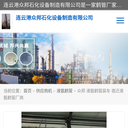
连云港众邦石化设备制造有限公司是一家鹤管厂家主营：鹤管、装车鹤管等，是致力于石油、石化等流体装卸设备(主要产品如鹤管、输油臂、脱缆钩等)的咨询、设计、制造、检测、安装指导、系统调试、维修维护等业务的公司。
连云港众邦石化设备制造有限公司
鹤管
顶部装卸鹤管
底部装卸鹤管
LNG低温鹤管
液氨鹤管
液化气鹤管
当前位置：
首页
>
供应商机
>
液氨鹤管
> 众邦 液氨鹤管装车 宿迁液
鹤管配件
活动梯栈台
氨鹤管厂商
输油臂
定量装车系统
撬装系统设备
装车鹤管