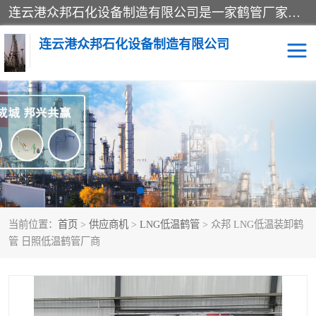
连云港众邦石化设备制造有限公司是一家鹤管厂家主营：鹤管、装车鹤管等，是致力于石油、石化等流体装卸设备(主要产品如鹤管、输油臂、脱缆钩等)的咨询、设计、制造、检测、安装指导、系统调试、维修维护等业务的公司。
连云港众邦石化设备制造有限公司
鹤管
顶部装卸鹤管
底部装卸鹤管
LNG低温鹤管
液氨鹤管
液化气鹤管
当前位置：
首页
>
供应商机
>
LNG低温鹤管
> 众邦 LNG低温装卸鹤
鹤管配件
活动梯栈台
管 日照低温鹤管厂商
输油臂
定量装车系统
撬装系统设备
装车鹤管