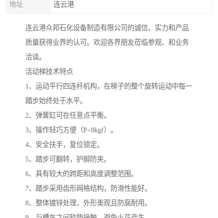
地址
连云港
连云港众邦石化设备制造有限公司的诚信、实力和产品
质量获得业界的认可。欢迎各界朋友莅临参观、和业务
洽谈。
活动梯技术特点
1、运动平行四连杆机构，在梯子的整个旋转运动中每一
踏步始终处于水平。
2、弹簧缸可在任意点平衡。
3、操作轻巧方便（P<8kgf）。
4、安全扶手，复位锁定。
5、踏步可翻转，护脚防夹。
6、具有较大的跨距和高度调整范围。
7、踏步采用齿形网格结构，防滑性能好。
8、整体镀锌处理，外形美观且防腐耐用。
9、与槽车之间软垫接触，避免火花产生。