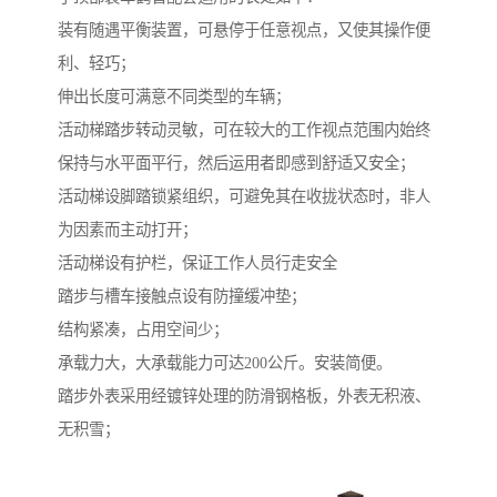
装有随遇平衡装置，可悬停于任意视点，又使其操作便
利、轻巧；
伸出长度可满意不同类型的车辆；
活动梯踏步转动灵敏，可在较大的工作视点范围内始终
保持与水平面平行，然后运用者即感到舒适又安全；
活动梯设脚踏锁紧组织，可避免其在收拢状态时，非人
为因素而主动打开；
活动梯设有护栏，保证工作人员行走安全
踏步与槽车接触点设有防撞缓冲垫；
结构紧凑，占用空间少；
承载力大，大承载能力可达200公斤。安装简便。
踏步外表采用经镀锌处理的防滑钢格板，外表无积液、
无积雪；