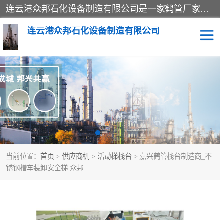
连云港众邦石化设备制造有限公司是一家鹤管厂家主营：鹤管、装车鹤管等，是致力于石油、石化等流体装卸设备(主要产品如鹤管、输油臂、脱缆钩等)的咨询、设计、制造、检测、安装指导、系统调试、维修维护等业务的公司。
连云港众邦石化设备制造有限公司
鹤管
顶部装卸鹤管
底部装卸鹤管
LNG低温鹤管
液氨鹤管
液化气鹤管
当前位置：
首页
>
供应商机
>
活动梯栈台
> 嘉兴鹤管栈台制造商_不
鹤管配件
活动梯栈台
锈钢槽车装卸安全梯 众邦
输油臂
定量装车系统
撬装系统设备
装车鹤管