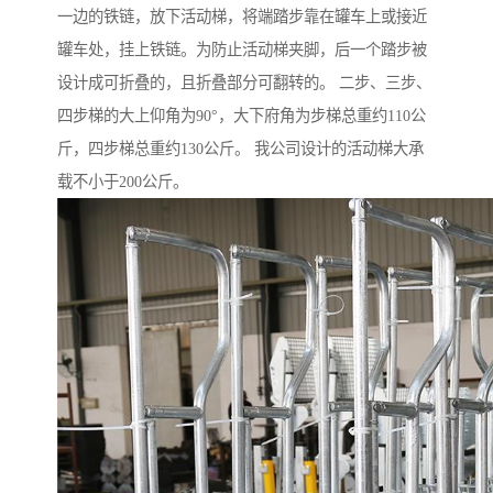
一边的铁链，放下活动梯，将端踏步靠在罐车上或接近
罐车处，挂上铁链。为防止活动梯夹脚，后一个踏步被
设计成可折叠的，且折叠部分可翻转的。 二步、三步、
四步梯的大上仰角为90°，大下府角为步梯总重约110公
斤，四步梯总重约130公斤。 我公司设计的活动梯大承
载不小于200公斤。