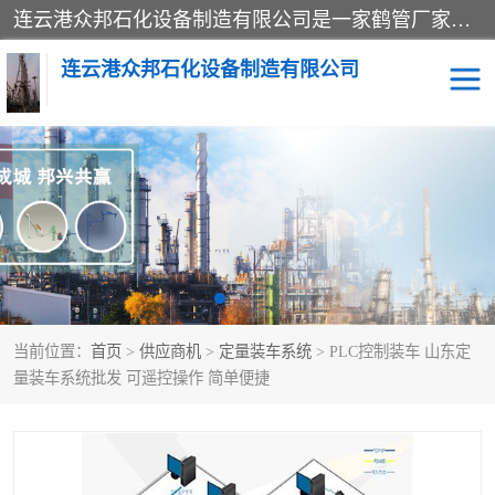
连云港众邦石化设备制造有限公司是一家鹤管厂家主营：鹤管、装车鹤管等，是致力于石油、石化等流体装卸设备(主要产品如鹤管、输油臂、脱缆钩等)的咨询、设计、制造、检测、安装指导、系统调试、维修维护等业务的公司。
连云港众邦石化设备制造有限公司
鹤管
顶部装卸鹤管
底部装卸鹤管
LNG低温鹤管
液氨鹤管
液化气鹤管
当前位置：
首页
>
供应商机
>
定量装车系统
> PLC控制装车 山东定
鹤管配件
活动梯栈台
量装车系统批发 可遥控操作 简单便捷
输油臂
定量装车系统
撬装系统设备
装车鹤管