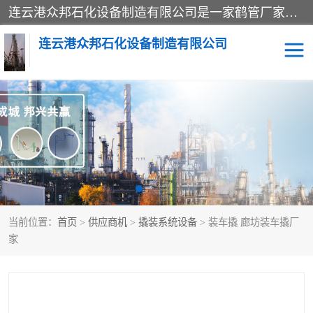
连云港众邦石化设备制造有限公司是一家鹤管厂家主营：鹤管、装车鹤管等，是致力于石油、石化等流体装卸设备(主要产品如鹤管、输油臂、脱缆钩等)的咨询、设计、制造、检测、安装指导、系统调试、维修维护等业务的公司。
连云港众邦石化设备制造有限公司
鹤管
顶部装卸鹤管
底部装卸鹤管
LNG低温鹤管
液氨鹤管
液化气鹤管
当前位置：
首页
>
供应商机
>
撬装系统设备
> 装车撬 廊坊装车撬厂
鹤管配件
活动梯栈台
家
输油臂
定量装车系统
撬装系统设备
装车鹤管