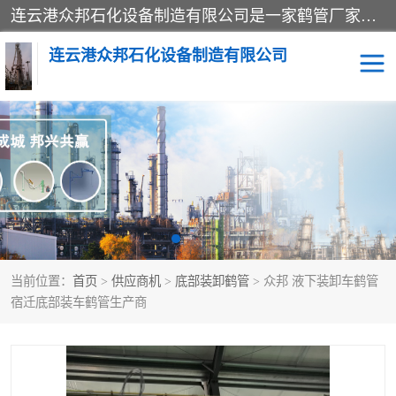
连云港众邦石化设备制造有限公司是一家鹤管厂家主营：鹤管、装车鹤管等，是致力于石油、石化等流体装卸设备(主要产品如鹤管、输油臂、脱缆钩等)的咨询、设计、制造、检测、安装指导、系统调试、维修维护等业务的公司。
连云港众邦石化设备制造有限公司
鹤管
顶部装卸鹤管
底部装卸鹤管
LNG低温鹤管
液氨鹤管
液化气鹤管
当前位置：
首页
>
供应商机
>
底部装卸鹤管
> 众邦 液下装卸车鹤管
鹤管配件
活动梯栈台
宿迁底部装车鹤管生产商
输油臂
定量装车系统
撬装系统设备
装车鹤管