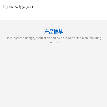
http://www.lygzbjx.cn
产品推荐
Development, design, production and sales in one of the manufacturing
enterprises