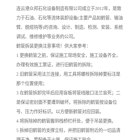
连云港众邦石化设备制造有限公司成立于2012年，是致
力于石油、石化等流体装卸设备(主要产品如鹤管、输油
臂、脱缆钩等)的咨询、设计、制造、检测、安装、系统
调试、维修维护等业务的公司。
鹤管拆装更换注意事项！供大家参考：
1.更换鹤管之前，保证施工现场安全，施工设备齐全，
办理有效施工票证，进行旧鹤管的拆除；
2.旧鹤管采用法兰连接，用工具将螺栓拆除掉要标注是
那个位置使用；
3.在鹤管拆卸完毕后应用盲板将管线敞口法兰盲死；二
是保证密封面不要遭到破坏。将拆除的鹤管按设备位
号、压力作好标识。以方便新鹤管对应回装。
4.将拆除掉的鹤管搬到栈桥栏杆处，便于吊装更换。
5.拆掉旧鹤管的支撑立柱，并把旧鹤管附近的一切品清
理干净，要配备灭火器，保证施工安全。