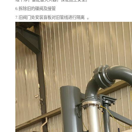
6.拆除旧的碟阀及接管
7.旧阀门处安装盲板对旧管线进行隔离 。