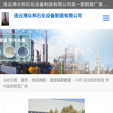
连云港众邦石化设备制造有限公司是一家鹤管厂家主营：鹤管、装车鹤管等，是致力于石油、石化等流体装卸设备(主要产品如鹤管、输油臂、脱缆钩等)的咨询、设计、制造、检测、安装指导、系统调试、维修维护等业务的公司。
连云港众邦石化设备制造有限公司
鹤管
顶部装卸鹤管
底部装卸鹤管
LNG低温鹤管
液氨鹤管
液化气鹤管
当前位置：
首页
>
供应商机
>
底部装卸鹤管
> 众邦 自动装卸鹤管 常
鹤管配件
活动梯栈台
州装卸鹤管厂商
输油臂
定量装车系统
撬装系统设备
装车鹤管