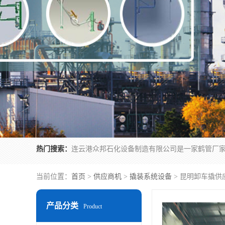
热门搜索：
当前位置：
首页
>
供应商机
>
撬装系统设备
> 昆明卸车撬供
产品分类
Product