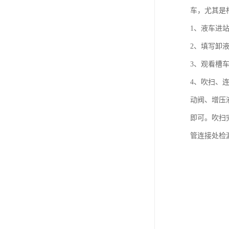
车，尤其是
1、液车进
2、填写卸
3、观看槽车
4、吹扫、
动阀、增压
即可。吹扫
管连接处检