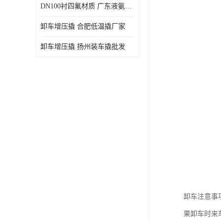
DN100衬四氟材质 广东液氨鹤管厂商
卸车增压撬 合肥低温撬厂家
卸车增压撬 扬州装车撬批发
卸车注意事
果卸车时来