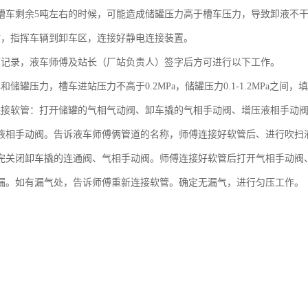
槽车剩余5吨左右的时候，可能造成储罐压力高于槽车压力，导致卸液不
站，指挥车辆到卸车区，连接好静电连接装置。
液记录，液车师傅及站长（厂站负责人）签字后方可进行以下工作。
和储罐压力，槽车进站压力不高于0.2MPa，储罐压力0.1-1.2MPa之间，
连接软管：打开储罐的气相气动阀、卸车撬的气相手动阀、增压液相手动阀
液相手动阀。告诉液车师傅俩管道的名称，师傅连接好软管后、进行吹扫液
完关闭卸车撬的连通阀、气相手动阀。师傅连接好软管后打开气相手动阀
漏。如有漏气处，告诉师傅重新连接软管。确定无漏气，进行匀压工作。