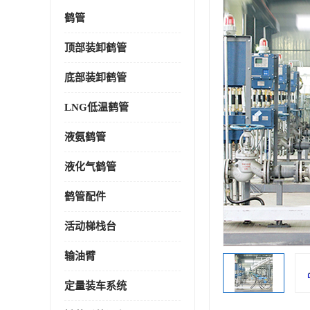
鹤管
顶部装卸鹤管
底部装卸鹤管
LNG低温鹤管
液氨鹤管
液化气鹤管
鹤管配件
活动梯栈台
输油臂
定量装车系统