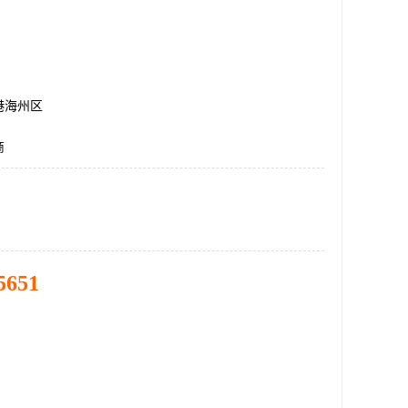
港海州区
商
5651