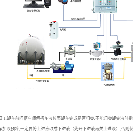
项:1.卸车前问槽车师傅槽车液位表卸车完成是否归零,不能归零卸完液时指
车加液预冷,一定要将上进液改成下进液（先开下进液再关上进液）,否则