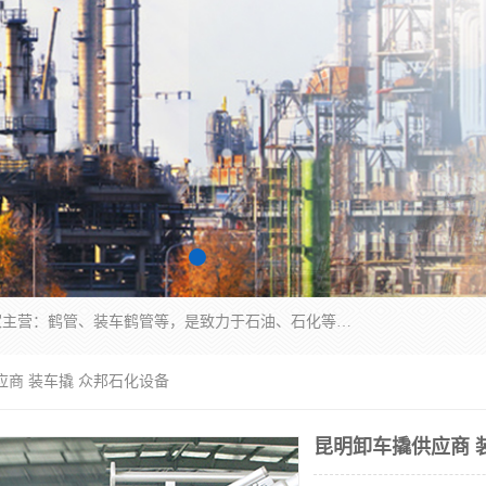
连云港众邦石化设备制造有限公司是一家鹤管厂家主营：鹤管、装车鹤管等，是致力于石油、石化等流体装卸设备(主要产品如鹤管、输油臂、脱缆钩等)的咨询、设计、制造、检测、安装指导、系统调试、维修维护等业务的公司。
应商 装车撬 众邦石化设备
昆明卸车撬供应商 