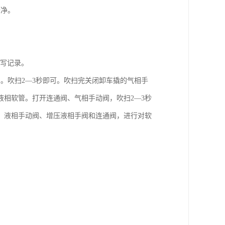
干净。
填写记录。
。吹扫2—3秒即可。吹扫完关闭卸车撬的气相手
相软管。打开连通阀、气相手动阀，吹扫2—3秒
、液相手动阀、增压液相手阀和连通阀，进行对软