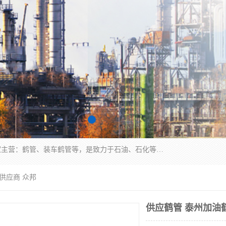
连云港众邦石化设备制造有限公司是一家鹤管厂家主营：鹤管、装车鹤管等，是致力于石油、石化等流体装卸设备(主要产品如鹤管、输油臂、脱缆钩等)的咨询、设计、制造、检测、安装指导、系统调试、维修维护等业务的公司。
供应商 众邦
供应鹤管 泰州加油