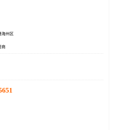
港海州区
管商
5651