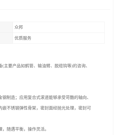
众邦
优质服务
备(主要产品如鹤管、输油臂、脱缆钩等)的咨询、
金钢制造；应用复合式滚道能够承受苛酷的轴向、
内嵌不锈钢弹性骨架，密封面经抛光处理，密封可
理，随遇平衡，操作灵活。