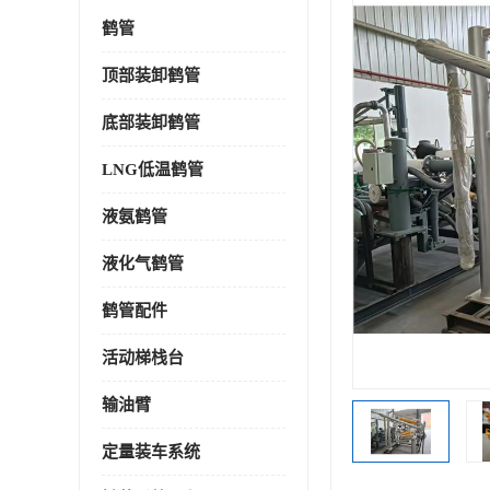
鹤管
顶部装卸鹤管
底部装卸鹤管
LNG低温鹤管
液氨鹤管
液化气鹤管
鹤管配件
活动梯栈台
输油臂
定量装车系统