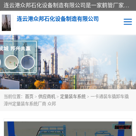
连云港众邦石化设备制造有限公司是一家鹤管厂家主营：鹤管、装车鹤管等，是致力于石油、石化等流体装卸设备(主要产品如鹤管、输油臂、脱缆钩等)的咨询、设计、制造、检测、安装指导、系统调试、维修维护等业务的公司。
连云港众邦石化设备制造有限公司
鹤管
顶部装卸鹤管
底部装卸鹤管
LNG低温鹤管
液氨鹤管
液化气鹤管
当前位置：
首页
>
供应商机
>
定量装车系统
> 一卡通装车撬卸车撬
鹤管配件
活动梯栈台
漳州定量装车系统厂商 众邦
输油臂
定量装车系统
撬装系统设备
装车鹤管