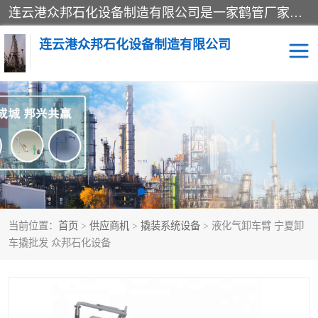
连云港众邦石化设备制造有限公司是一家鹤管厂家主营：鹤管、装车鹤管等，是致力于石油、石化等流体装卸设备(主要产品如鹤管、输油臂、脱缆钩等)的咨询、设计、制造、检测、安装指导、系统调试、维修维护等业务的公司。
连云港众邦石化设备制造有限公司
鹤管
顶部装卸鹤管
底部装卸鹤管
LNG低温鹤管
液氨鹤管
液化气鹤管
当前位置：
首页
>
供应商机
>
撬装系统设备
> 液化气卸车臂 宁夏卸
鹤管配件
活动梯栈台
车撬批发 众邦石化设备
输油臂
定量装车系统
撬装系统设备
装车鹤管