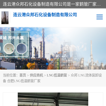
连云港众邦石化设备制造有限公司是一家鹤管厂家主营：鹤管、装车鹤管等，是致力于石油、石化等流体装卸设备(主要产品如鹤管、输油臂、脱缆钩等)的咨询、设计、制造、检测、安装指导、系统调试、维修维护等业务的公司。
连云港众邦石化设备制造有限公司
鹤管
顶部装卸鹤管
底部装卸鹤管
LNG低温鹤管
液氨鹤管
液化气鹤管
当前位置：
首页
>
供应商机
>
LNG低温鹤管
> 众邦 LNG流体装卸设
鹤管配件
活动梯栈台
备 合肥LNG低温鹤管厂家
输油臂
定量装车系统
撬装系统设备
装车鹤管