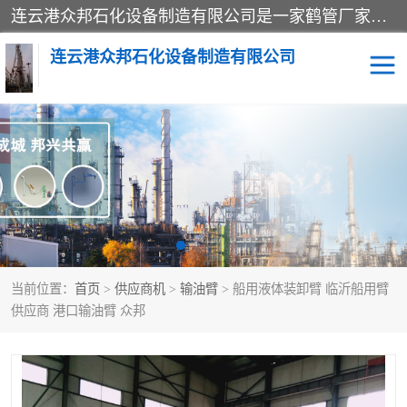
连云港众邦石化设备制造有限公司是一家鹤管厂家主营：鹤管、装车鹤管等，是致力于石油、石化等流体装卸设备(主要产品如鹤管、输油臂、脱缆钩等)的咨询、设计、制造、检测、安装指导、系统调试、维修维护等业务的公司。
连云港众邦石化设备制造有限公司
鹤管
顶部装卸鹤管
底部装卸鹤管
LNG低温鹤管
液氨鹤管
液化气鹤管
当前位置：
首页
>
供应商机
>
输油臂
> 船用液体装卸臂 临沂船用臂
鹤管配件
活动梯栈台
供应商 港口输油臂 众邦
输油臂
定量装车系统
撬装系统设备
装车鹤管