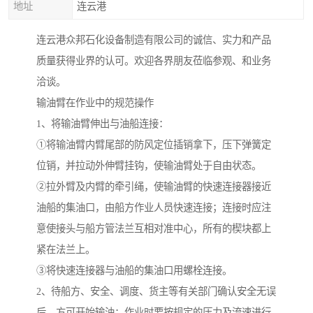
地址
连云港
连云港众邦石化设备制造有限公司的诚信、实力和产品
质量获得业界的认可。欢迎各界朋友莅临参观、和业务
洽谈。
输油臂在作业中的规范操作
1、将输油臂伸出与油船连接：
①将输油臂内臂尾部的防风定位插销拿下，压下弹簧定
位销，并拉动外伸臂挂钩，使输油臂处于自由状态。
②拉外臂及内臂的牵引绳，使输油臂的快速连接器接近
油船的集油口，由船方作业人员快速连接；连接时应注
意使接头与船方管法兰互相对准中心，所有的楔块都上
紧在法兰上。
③将快速连接器与油船的集油口用螺栓连接。
2、待船方、安全、调度、货主等有关部门确认安全无误
后，方可开始输油；作业时要按规定的压力及流速进行