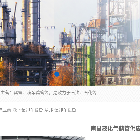
连云港众邦石化设备制造有限公司是一家鹤管厂家主营：鹤管、装车鹤管等，是致力于石油、石化等流体装卸设备(主要产品如鹤管、输油臂、脱缆钩等)的咨询、设计、制造、检测、安装指导、系统调试、维修维护等业务的公司。
供应商 液下装卸车设备 众邦 装卸车设备
南昌液化气鹤管供应