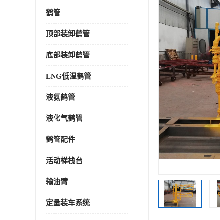
鹤管
顶部装卸鹤管
底部装卸鹤管
LNG低温鹤管
液氨鹤管
液化气鹤管
鹤管配件
活动梯栈台
输油臂
定量装车系统