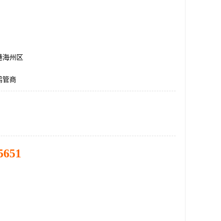
港海州区
鹤管商
5651