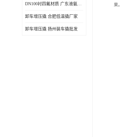
DN100衬四氟材质 广东液氨鹤管厂商
果。
卸车增压撬 合肥低温撬厂家
卸车增压撬 扬州装车撬批发