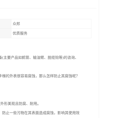
众邦
优质服务
备(主要产品如鹤管、输油臂、脱缆钩等)的咨询、
步梯的外表很容易腐蚀，那么怎样防止其腐蚀呢？
到外形美观且防腐、耐用。
，防止一些污物在其表面造成腐蚀，影响其使用效