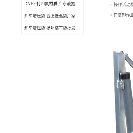
DN100衬四氟材质 广东液氨鹤管厂商
d.操作活动
e.在装卸
卸车增压撬 合肥低温撬厂家
卸车增压撬 扬州装车撬批发