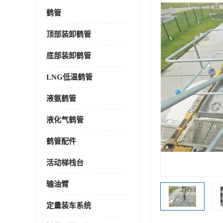
鹤管
顶部装卸鹤管
底部装卸鹤管
LNG低温鹤管
液氨鹤管
液化气鹤管
鹤管配件
活动梯栈台
输油臂
定量装车系统