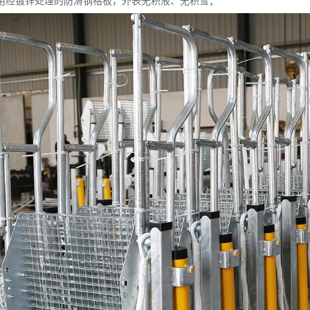
用经镀锌处理的防滑钢格板，外表无积液、无积雪；