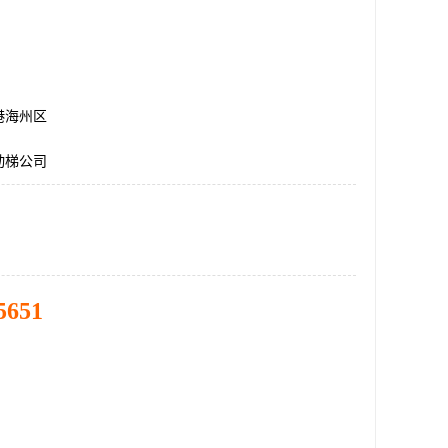
港海州区
动梯公司
5651