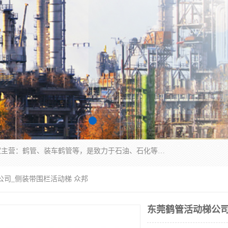
连云港众邦石化设备制造有限公司是一家鹤管厂家主营：鹤管、装车鹤管等，是致力于石油、石化等流体装卸设备(主要产品如鹤管、输油臂、脱缆钩等)的咨询、设计、制造、检测、安装指导、系统调试、维修维护等业务的公司。
公司_侧装带围栏活动梯 众邦
东莞鹤管活动梯公司