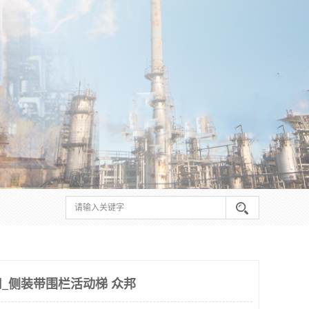
_侧装带围栏活动梯 众邦