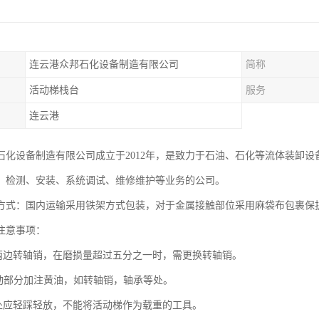
连云港众邦石化设备制造有限公司
简称
活动梯栈台
服务
连云港
石化设备制造有限公司成立于2012年，是致力于石油、石化等流体装卸设
、检测、安装、系统调试、维修维护等业务的公司。
方式：国内运输采用铁架方式包装，对于金属接触部位采用麻袋布包裹保
注意事项：
步两边转轴销，在磨损量超过五分之一时，需更换转轴销。
转动部分加注黄油，如转轴销，轴承等处。
紧处应轻踩轻放，不能将活动梯作为载重的工具。