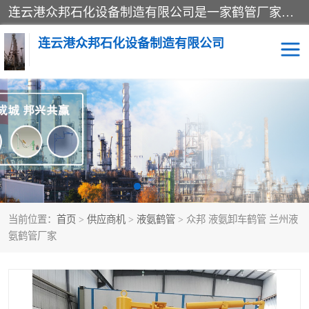
连云港众邦石化设备制造有限公司是一家鹤管厂家主营：鹤管、装车鹤管等，是致力于石油、石化等流体装卸设备(主要产品如鹤管、输油臂、脱缆钩等)的咨询、设计、制造、检测、安装指导、系统调试、维修维护等业务的公司。
连云港众邦石化设备制造有限公司
鹤管
顶部装卸鹤管
底部装卸鹤管
LNG低温鹤管
液氨鹤管
液化气鹤管
当前位置：
首页
>
供应商机
>
液氨鹤管
> 众邦 液氨卸车鹤管 兰州液
鹤管配件
活动梯栈台
氨鹤管厂家
输油臂
定量装车系统
撬装系统设备
装车鹤管