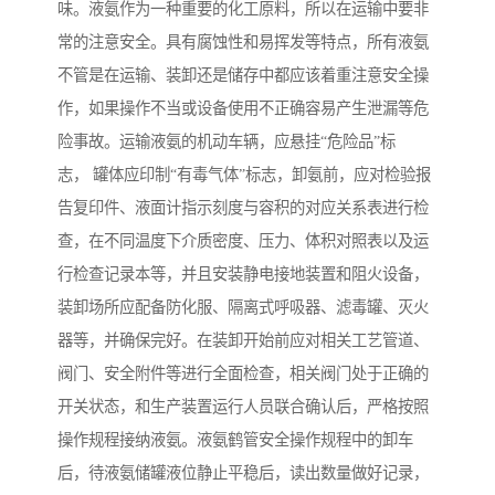
味。液氨作为一种重要的化工原料，所以在运输中要非
常的注意安全。具有腐蚀性和易挥发等特点，所有液氨
不管是在运输、装卸还是储存中都应该着重注意安全操
作，如果操作不当或设备使用不正确容易产生泄漏等危
险事故。运输液氨的机动车辆，应悬挂“危险品”标
志， 罐体应印制“有毒气体”标志，卸氨前，应对检验报
告复印件、液面计指示刻度与容积的对应关系表进行检
查，在不同温度下介质密度、压力、体积对照表以及运
行检查记录本等，并且安装静电接地装置和阻火设备，
装卸场所应配备防化服、隔离式呼吸器、滤毒罐、灭火
器等，并确保完好。在装卸开始前应对相关工艺管道、
阀门、安全附件等进行全面检查，相关阀门处于正确的
开关状态，和生产装置运行人员联合确认后，严格按照
操作规程接纳液氨。液氨鹤管安全操作规程中的卸车
后，待液氨储罐液位静止平稳后，读出数量做好记录，