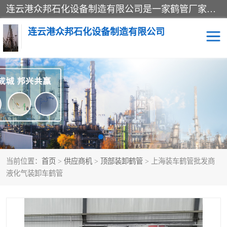
连云港众邦石化设备制造有限公司是一家鹤管厂家主营：鹤管、装车鹤管等，是致力于石油、石化等流体装卸设备(主要产品如鹤管、输油臂、脱缆钩等)的咨询、设计、制造、检测、安装指导、系统调试、维修维护等业务的公司。
连云港众邦石化设备制造有限公司
鹤管
顶部装卸鹤管
底部装卸鹤管
LNG低温鹤管
液氨鹤管
液化气鹤管
当前位置：
首页
>
供应商机
>
顶部装卸鹤管
> 上海装车鹤管批发商
鹤管配件
活动梯栈台
液化气装卸车鹤管
输油臂
定量装车系统
撬装系统设备
装车鹤管