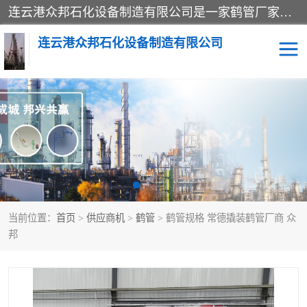
连云港众邦石化设备制造有限公司是一家鹤管厂家主营：鹤管、装车鹤管等，是致力于石油、石化等流体装卸设备(主要产品如鹤管、输油臂、脱缆钩等)的咨询、设计、制造、检测、安装指导、系统调试、维修维护等业务的公司。
连云港众邦石化设备制造有限公司
鹤管
顶部装卸鹤管
底部装卸鹤管
LNG低温鹤管
液氨鹤管
液化气鹤管
当前位置：
首页
>
供应商机
>
鹤管
> 鹤管规格 常德撬装鹤管厂商 众
鹤管配件
活动梯栈台
邦
输油臂
定量装车系统
撬装系统设备
装车鹤管