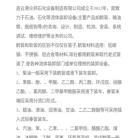
连云港众邦石化设备制造有限公司成立于2012年，是致
力于石油、石化等流体装卸设备(主要产品如鹤管、输油
臂、脱缆钩等)的咨询、设计、制造、检测、安装、系统
调试、维修维护等业务的公司。
鹤管和软管的区别不仅仅在管子,鹤管材料选用：低碳
钢、不锈钢、铝合金等材料,现在都用鹤管来取代老式管
道了,是各种流体装卸部门或单位理想的装卸设备。
1、柴油一般采用下装鹤管或液下装车装卸。
2、苯胺、酚、、甲酸、乙二醇、丙二醇、环戊烷、硅酸
乙酯、、氯丙醇、二甲基甲酰胺采用液下装车，垂管末
端应采用分流口形式。
3、蜡油、渣油、润滑油、甘油、二乙二醇醚等可采用插
入式短垂管装车。
4、汽油、笨、、乙苯、、、二氯甲烷、醋酸乙脂、煤
油、冰醋酸、丁醇、丙苯、环氧氯丙烷、异戊醇等一般