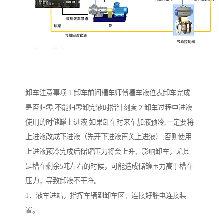
卸车注意事项:1.卸车前问槽车师傅槽车液位表卸车完成
是否归零,不能归零卸完液时指针刻度.2.卸车过程中进液
使用的时储罐上进液,如果卸车时来车加液预冷,一定要将
上进液改成下进液（先开下进液再关上进液）,否则使用
上进液预冷完成后储罐压力将会上升，影响卸车，尤其
是槽车剩余5吨左右的时候，可能造成储罐压力高于槽车
压力，导致卸液不干净。
1、液车进站，指挥车辆到卸车区，连接好静电连接装
置。