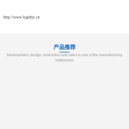
http://www.lygzbjx.cn
产品推荐
Development, design, production and sales in one of the manufacturing
enterprises