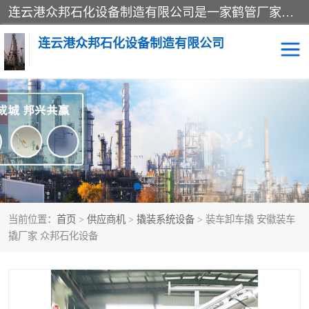
连云港众邦石化设备制造有限公司是一家鹤管厂家主营：鹤管、装车鹤管等，是致力于石油、石化等流体装卸设备(主要产品如鹤管、输油臂、脱缆钩等)的咨询、设计、制造、检测、安装指导、系统调试、维修维护等业务的公司。
连云港众邦石化设备制造有限公司
鹤管
顶部装卸鹤管
底部装卸鹤管
LNG低温鹤管
液氨鹤管
液化气鹤管
当前位置：
首页
>
供应商机
>
撬装系统设备
> 装车卸车撬 安徽装车
鹤管配件
活动梯栈台
撬厂家 众邦石化设备
输油臂
定量装车系统
撬装系统设备
装车鹤管