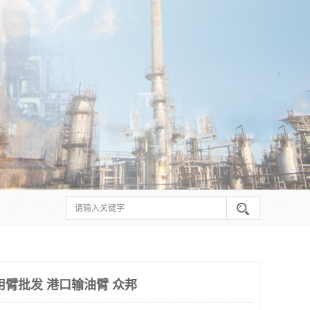
用臂批发 港口输油臂 众邦