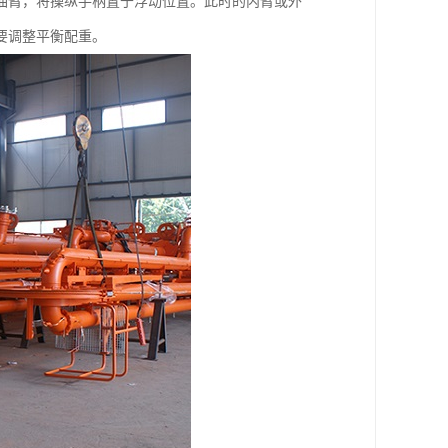
油臂，将操纵手柄置于浮动位置。此时的内臂或外
要调整平衡配重。