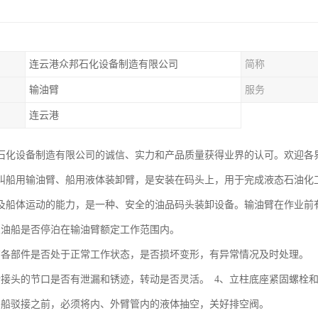
连云港众邦石化设备制造有限公司
简称
输油臂
服务
连云港
石化设备制造有限公司的诚信、实力和产品质量获得业界的认可。欢迎各
叫船用输油臂、船用液体装卸臂，是安装在码头上，用于完成液态石油化
及船体运动的能力，是一种、安全的油品码头装卸设备。输油臂在作业前
业油船是否停泊在输油臂额定工作范围内。
有各部件是否处于正常工作状态，是否损坏变形，有异常情况及时处理。
转接头的节口是否有泄漏和锈迹，转动是否灵活。 4、立柱底座紧固螺栓
与船驳接之前，必须将内、外臂管内的液体抽空，关好排空阀。