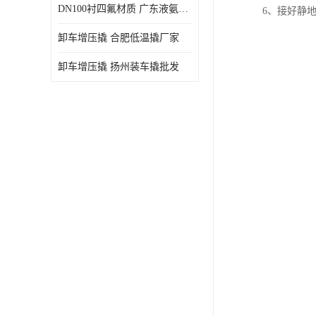
DN100衬四氟材质 广东液氨鹤管厂商
6、接好静
卸车增压撬 合肥低温撬厂家
卸车增压撬 扬州装车撬批发