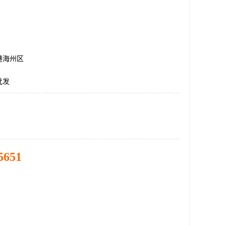
港海州区
批发
5651