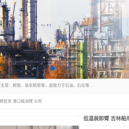
连云港众邦石化设备制造有限公司是一家鹤管厂家主营：鹤管、装车鹤管等，是致力于石油、石化等流体装卸设备(主要产品如鹤管、输油臂、脱缆钩等)的咨询、设计、制造、检测、安装指导、系统调试、维修维护等业务的公司。
臂批发 港口输油臂 众邦
低温装卸臂 吉林船