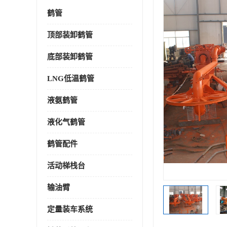
鹤管
顶部装卸鹤管
底部装卸鹤管
LNG低温鹤管
液氨鹤管
液化气鹤管
鹤管配件
活动梯栈台
输油臂
定量装车系统