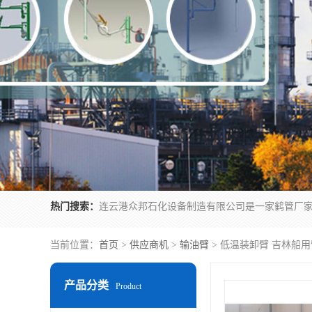
热门搜索：
当前位置：
首页
>
供应商机
>
输油臂
> 低温装卸臂 吉林船用
产品分类
Product