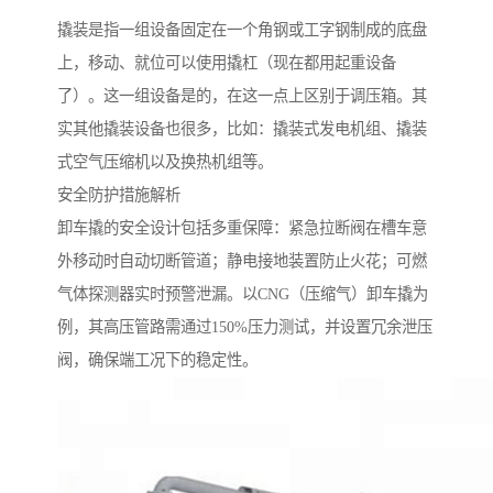
撬装是指一组设备固定在一个角钢或工字钢制成的底盘
上，移动、就位可以使用撬杠（现在都用起重设备
了）。这一组设备是的，在这一点上区别于调压箱。其
实其他撬装设备也很多，比如：撬装式发电机组、撬装
式空气压缩机以及换热机组等。
安全防护措施解析
卸车撬的安全设计包括多重保障：紧急拉断阀在槽车意
外移动时自动切断管道；静电接地装置防止火花；可燃
气体探测器实时预警泄漏。以CNG（压缩气）卸车撬为
例，其高压管路需通过150%压力测试，并设置冗余泄压
阀，确保端工况下的稳定性。