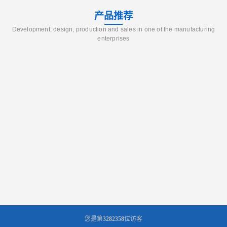
产品推荐
Development, design, production and sales in one of the manufacturing
enterprises
您是第
3282358
位访客