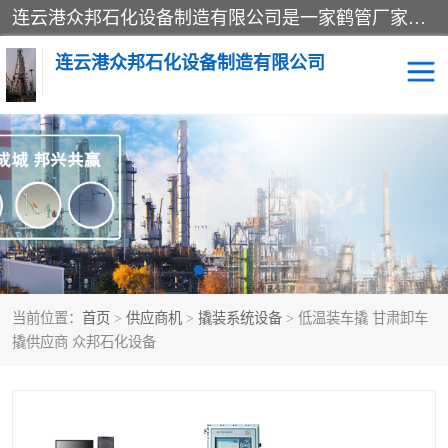
连云港众邦石化设备制造有限公司是一家鹤管厂家主营：鹤管、装车鹤管等，是致力于石油、石化等流体装卸设备(主要产品如鹤管、输油臂、脱缆钩等)的咨询、设计、制造、检测、安装指导、系统调试、维修维护等业务的公司。
连云港众邦石化设备制造有限公司
鹤管
顶部装卸鹤管
底部装卸鹤管
LNG低温鹤管
液氨鹤管
液化气鹤管
当前位置：
首页
>
供应商机
>
撬装系统设备
> 低温装车撬 甘肃卸车
鹤管配件
活动梯栈台
撬供应商 众邦石化设备
输油臂
定量装车系统
撬装系统设备
装车鹤管