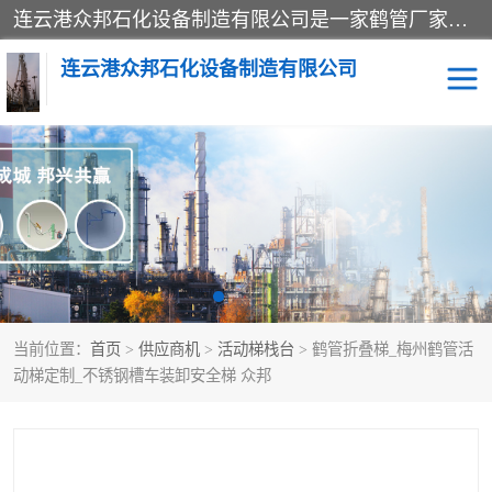
连云港众邦石化设备制造有限公司是一家鹤管厂家主营：鹤管、装车鹤管等，是致力于石油、石化等流体装卸设备(主要产品如鹤管、输油臂、脱缆钩等)的咨询、设计、制造、检测、安装指导、系统调试、维修维护等业务的公司。
连云港众邦石化设备制造有限公司
鹤管
顶部装卸鹤管
底部装卸鹤管
LNG低温鹤管
液氨鹤管
液化气鹤管
当前位置：
首页
>
供应商机
>
活动梯栈台
> 鹤管折叠梯_梅州鹤管活
鹤管配件
活动梯栈台
动梯定制_不锈钢槽车装卸安全梯 众邦
输油臂
定量装车系统
撬装系统设备
装车鹤管