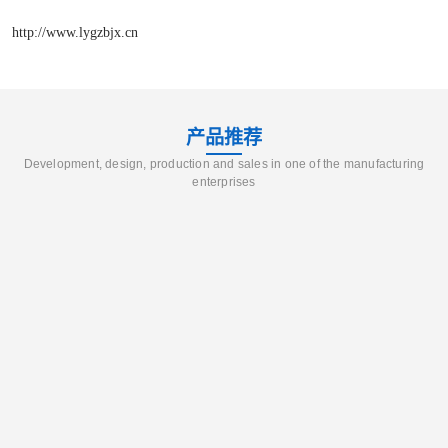
http://www.lygzbjx.cn
产品推荐
Development, design, production and sales in one of the manufacturing
enterprises