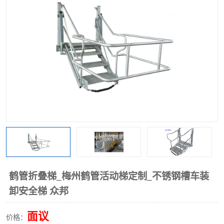
鹤管折叠梯_梅州鹤管活动梯定制_不锈钢槽车装
卸安全梯 众邦
面议
价格：