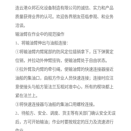
连云港众邦石化设备制造有限公司的诚信、实力和产品
质量获得业界的认可。欢迎各界朋友莅临参观、和业务
洽谈。
输油臂在作业中的规范操作
1、将输油臂伸出与油船连接：
①将输油臂内臂尾部的防风定位插销拿下，压下弹簧定
位销，并拉动外伸臂挂钩，使输油臂处于自由状态。
②拉外臂及内臂的牵引绳，使输油臂的快速连接器接近
油船的集油口，由船方作业人员快速连接；连接时应注
意使接头与船方管法兰互相对准中心，所有的楔块都上
紧在法兰上。
③将快速连接器与油船的集油口用螺栓连接。
2、待船方、安全、调度、货主等有关部门确认安全无误
后，方可开始输油；作业时要按规定的压力及流速进行
作业。