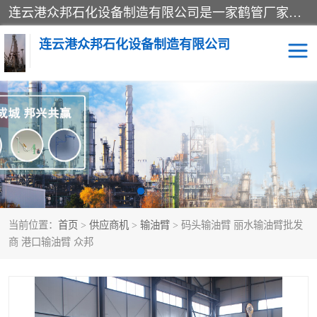
连云港众邦石化设备制造有限公司是一家鹤管厂家主营：鹤管、装车鹤管等，是致力于石油、石化等流体装卸设备(主要产品如鹤管、输油臂、脱缆钩等)的咨询、设计、制造、检测、安装指导、系统调试、维修维护等业务的公司。
连云港众邦石化设备制造有限公司
鹤管
顶部装卸鹤管
底部装卸鹤管
LNG低温鹤管
液氨鹤管
液化气鹤管
当前位置：
首页
>
供应商机
>
输油臂
> 码头输油臂 丽水输油臂批发
鹤管配件
活动梯栈台
商 港口输油臂 众邦
输油臂
定量装车系统
撬装系统设备
装车鹤管