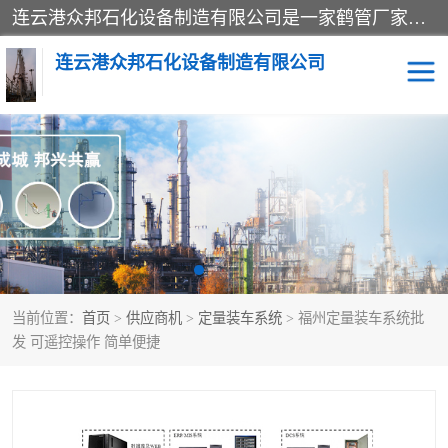
连云港众邦石化设备制造有限公司是一家鹤管厂家主营：鹤管、装车鹤管等，是致力于石油、石化等流体装卸设备(主要产品如鹤管、输油臂、脱缆钩等)的咨询、设计、制造、检测、安装指导、系统调试、维修维护等业务的公司。
连云港众邦石化设备制造有限公司
鹤管
顶部装卸鹤管
底部装卸鹤管
LNG低温鹤管
液氨鹤管
液化气鹤管
当前位置：
首页
>
供应商机
>
定量装车系统
> 福州定量装车系统批
鹤管配件
活动梯栈台
发 可遥控操作 简单便捷
输油臂
定量装车系统
撬装系统设备
装车鹤管