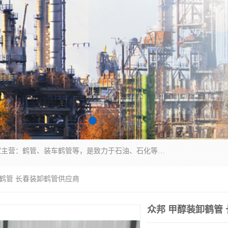
连云港众邦石化设备制造有限公司是一家鹤管厂家主营：鹤管、装车鹤管等，是致力于石油、石化等流体装卸设备(主要产品如鹤管、输油臂、脱缆钩等)的咨询、设计、制造、检测、安装指导、系统调试、维修维护等业务的公司。
卸鹤管 长春装卸鹤管供应商
众邦 甲醇装卸鹤管