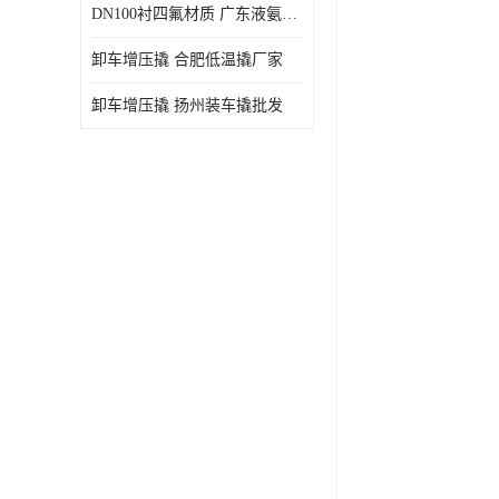
DN100衬四氟材质 广东液氨鹤管厂商
卸车增压撬 合肥低温撬厂家
卸车增压撬 扬州装车撬批发