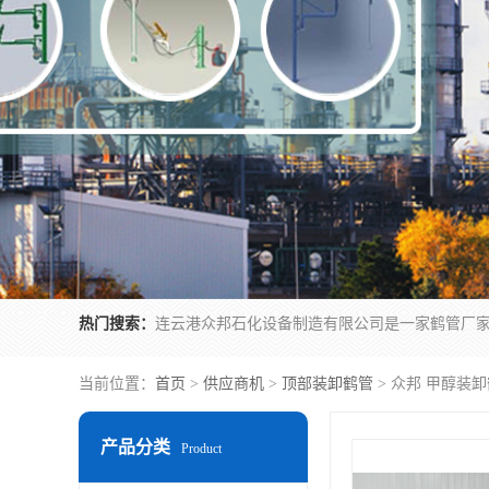
热门搜索：
当前位置：
首页
>
供应商机
>
顶部装卸鹤管
> 众邦 甲醇装
产品分类
Product