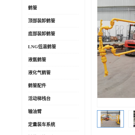
鹤管
顶部装卸鹤管
底部装卸鹤管
LNG低温鹤管
液氨鹤管
液化气鹤管
鹤管配件
活动梯栈台
输油臂
定量装车系统