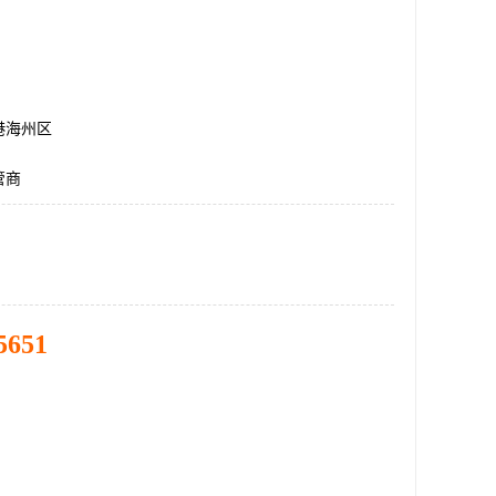
港海州区
管商
5651