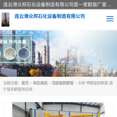
连云港众邦石化设备制造有限公司是一家鹤管厂家主营：鹤管、装车鹤管等，是致力于石油、石化等流体装卸设备(主要产品如鹤管、输油臂、脱缆钩等)的咨询、设计、制造、检测、安装指导、系统调试、维修维护等业务的公司。
连云港众邦石化设备制造有限公司
鹤管
顶部装卸鹤管
底部装卸鹤管
LNG低温鹤管
液氨鹤管
液化气鹤管
当前位置：
首页
>
供应商机
>
顶部装卸鹤管
> 众邦 甲醇装卸鹤管 南
鹤管配件
活动梯栈台
宁装车鹤管供应商
输油臂
定量装车系统
撬装系统设备
装车鹤管