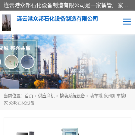
连云港众邦石化设备制造有限公司是一家鹤管厂家主营：鹤管、装车鹤管等，是致力于石油、石化等流体装卸设备(主要产品如鹤管、输油臂、脱缆钩等)的咨询、设计、制造、检测、安装指导、系统调试、维修维护等业务的公司。
连云港众邦石化设备制造有限公司
鹤管
顶部装卸鹤管
底部装卸鹤管
LNG低温鹤管
液氨鹤管
液化气鹤管
当前位置：
首页
>
供应商机
>
撬装系统设备
> 装车撬 泉州卸车撬厂
鹤管配件
活动梯栈台
家 众邦石化设备
输油臂
定量装车系统
撬装系统设备
装车鹤管