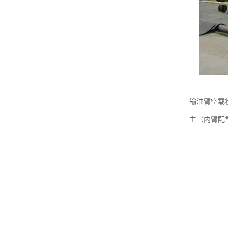
输油臂空载
主（内臂配