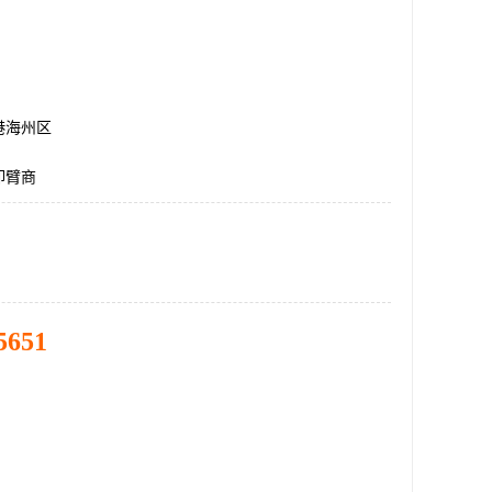
港海州区
卸臂商
5651