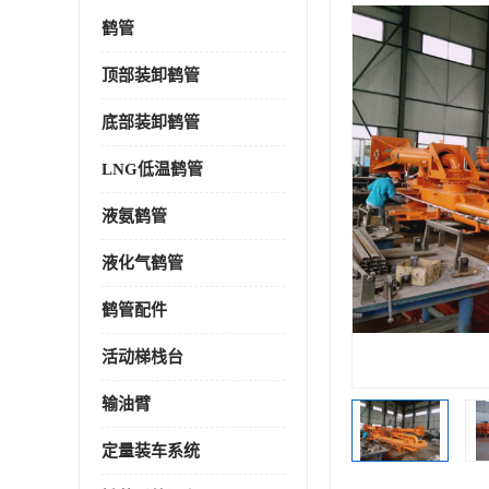
鹤管
顶部装卸鹤管
底部装卸鹤管
LNG低温鹤管
液氨鹤管
液化气鹤管
鹤管配件
活动梯栈台
输油臂
定量装车系统