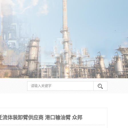
迁流体装卸臂供应商 港口输油臂 众邦