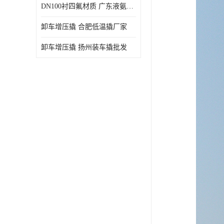
DN100衬四氟材质 广东液氨鹤管厂商
卸车增压撬 合肥低温撬厂家
卸车增压撬 扬州装车撬批发