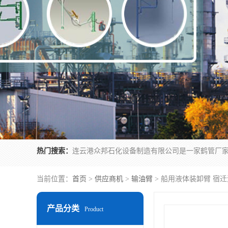
热门搜索：
当前位置：
首页
>
供应商机
>
输油臂
> 船用液体装卸臂 宿
产品分类
Product