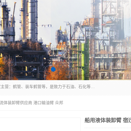
连云港众邦石化设备制造有限公司是一家鹤管厂家主营：鹤管、装车鹤管等，是致力于石油、石化等流体装卸设备(主要产品如鹤管、输油臂、脱缆钩等)的咨询、设计、制造、检测、安装指导、系统调试、维修维护等业务的公司。
迁流体装卸臂供应商 港口输油臂 众邦
船用液体装卸臂 宿