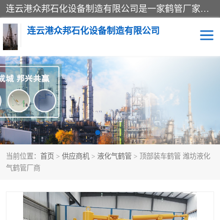
连云港众邦石化设备制造有限公司是一家鹤管厂家主营：鹤管、装车鹤管等，是致力于石油、石化等流体装卸设备(主要产品如鹤管、输油臂、脱缆钩等)的咨询、设计、制造、检测、安装指导、系统调试、维修维护等业务的公司。
连云港众邦石化设备制造有限公司
鹤管
顶部装卸鹤管
底部装卸鹤管
LNG低温鹤管
液氨鹤管
液化气鹤管
当前位置：
首页
>
供应商机
>
液化气鹤管
> 顶部装车鹤管 潍坊液化
鹤管配件
活动梯栈台
气鹤管厂商
输油臂
定量装车系统
撬装系统设备
装车鹤管