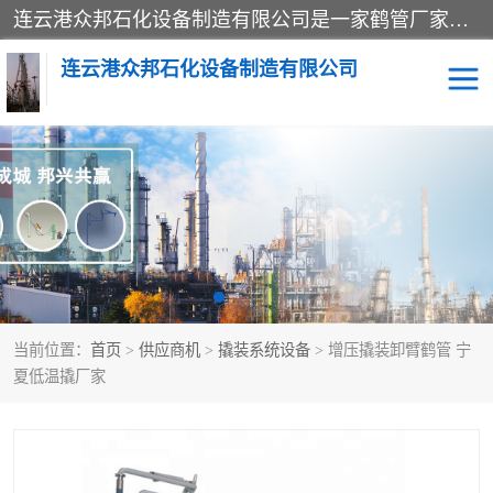
连云港众邦石化设备制造有限公司是一家鹤管厂家主营：鹤管、装车鹤管等，是致力于石油、石化等流体装卸设备(主要产品如鹤管、输油臂、脱缆钩等)的咨询、设计、制造、检测、安装指导、系统调试、维修维护等业务的公司。
连云港众邦石化设备制造有限公司
鹤管
顶部装卸鹤管
底部装卸鹤管
LNG低温鹤管
液氨鹤管
液化气鹤管
当前位置：
首页
>
供应商机
>
撬装系统设备
> 增压撬装卸臂鹤管 宁
鹤管配件
活动梯栈台
夏低温撬厂家
输油臂
定量装车系统
撬装系统设备
装车鹤管