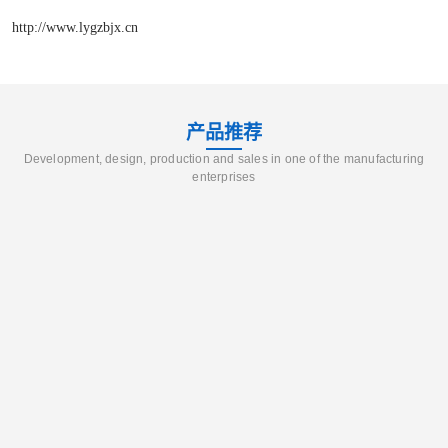
http://www.lygzbjx.cn
产品推荐
Development, design, production and sales in one of the manufacturing
enterprises