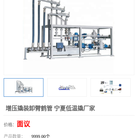
增压撬装卸臂鹤管 宁夏低温撬厂家
面议
价格：
产品数量：
9999.00个