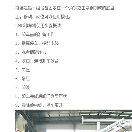
撬装是指一组设备固定在一个角钢或工字钢制成的底盘
上，移动、就位可以使用撬杠。
LNG卸车橇使用步骤概述：
1、卸车前的准备工作
2、指挥停车，接静电线
3、观看储罐压力
4、吹扫、连接卸车软管
5、匀压
6、增压
7、卸液
8、卸车完成后阀门恢复原状
9、摘除静电线，槽车离开