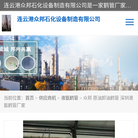
连云港众邦石化设备制造有限公司是一家鹤管厂家主营：鹤管、装车鹤管等，是致力于石油、石化等流体装卸设备(主要产品如鹤管、输油臂、脱缆钩等)的咨询、设计、制造、检测、安装指导、系统调试、维修维护等业务的公司。
连云港众邦石化设备制造有限公司
鹤管
顶部装卸鹤管
底部装卸鹤管
LNG低温鹤管
液氨鹤管
液化气鹤管
当前位置：
首页
>
供应商机
>
液氨鹤管
> 众邦 原油卸油鹤管 深圳液
鹤管配件
活动梯栈台
氨鹤管厂家
输油臂
定量装车系统
撬装系统设备
装车鹤管