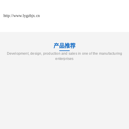
http://www.lygzbjx.cn
产品推荐
Development, design, production and sales in one of the manufacturing
enterprises